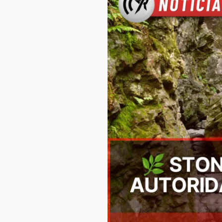
Church
Preserve
reabre
al
público