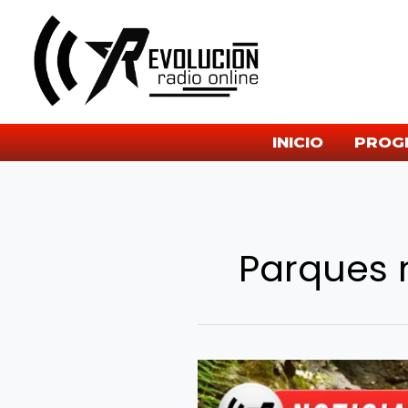
Ir
al
contenido
INICIO
PROG
Parques 
Dover
Stone