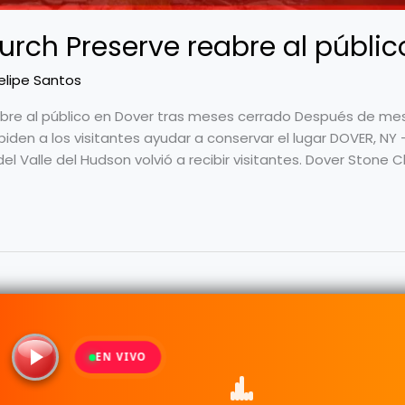
rch Preserve reabre al públic
elipe Santos
bre al público en Dover tras meses cerrado Después de me
piden a los visitantes ayudar a conservar el lugar DOVER, NY
 Valle del Hudson volvió a recibir visitantes. Dover Stone C
Revolución Radio -
Todos los dere
chos reservados
EN VIVO