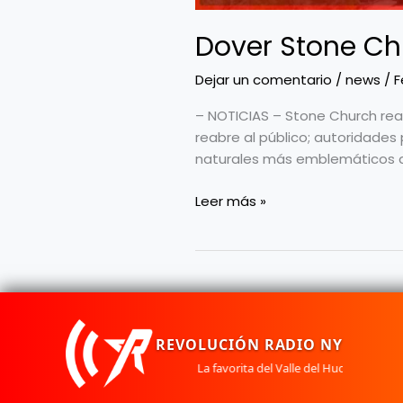
Dover Stone Chu
Dejar un comentario
/
news
/
F
– NOTICIAS – Stone Church rea
reabre al público; autoridades 
naturales más emblemáticos del
Leer más »
Contacto: +1 (845) 380-7358
REVOLUCIÓN RADIO NY
La favorita del Valle del Hudson