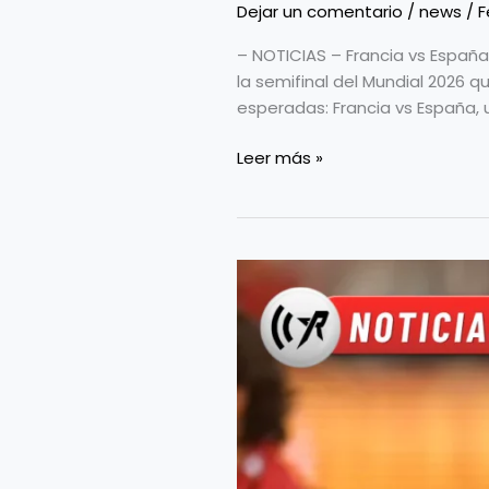
Dejar un comentario
/
news
/
F
– NOTICIAS – Francia vs España
la semifinal del Mundial 2026 
esperadas: Francia vs España,
Leer más »
Cristiano
Ronaldo
¿fue
su
último
baile?