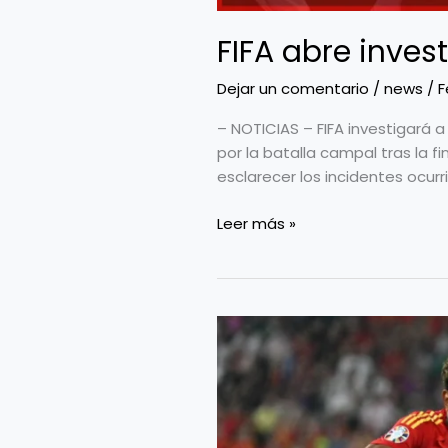
FIFA abre inves
Dejar un comentario
/
news
/
F
– NOTICIAS – FIFA investigará a
por la batalla campal tras la fi
esclarecer los incidentes ocurri
Leer más »
Francia
y
España
chocarán
en
semifinales