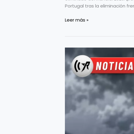
Portugal tras la eliminación f
Leer más »
Videos
estilo
anime
del
Mundial
2026