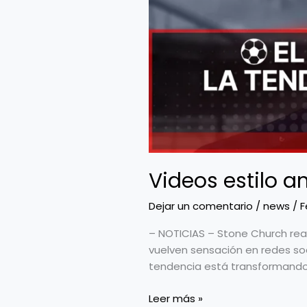
Videos estilo a
Dejar un comentario
/
news
/
F
– NOTICIAS – Stone Church reab
vuelven sensación en redes soci
tendencia está transformand
Leer más »