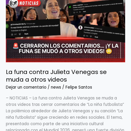
funa
contra
Julieta
Venegas
se
muda
a
otros
videos
La funa contra Julieta Venegas se
muda a otros videos
Dejar un comentario
/
news
/
Felipe Santos
– NOTICIAS – La funa contra Julieta Venegas se muda a
otros videos tras cerrar comentarios de “La niña futbolista”
La polémica alrededor de Julieta Venegas y su canción “La
niña futbolista” sigue creciendo en redes sociales. El tema,
presentado como parte de una iniciativa cultural
relacionada con el Mundial 2026, generó una fuerte división