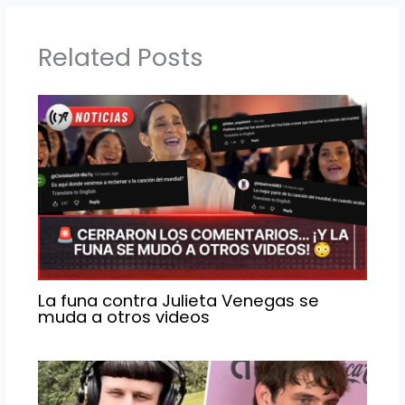
b
a
A
o
m
p
o
p
Related Posts
k
La funa contra Julieta Venegas se
muda a otros videos