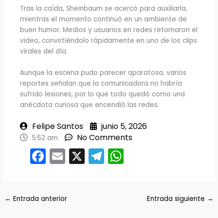
Tras la caída, Sheinbaum se acercó para auxiliarla,
mientras el momento continuó en un ambiente de
buen humor. Medios y usuarios en redes retomaron el
video, convirtiéndolo rápidamente en uno de los clips
virales del día.
Aunque la escena pudo parecer aparatosa, varios
reportes señalan que la comunicadora no habría
sufrido lesiones, por lo que todo quedó como una
anécdota curiosa que encendió las redes.
Felipe Santos
junio 5, 2026
No Comments
5:52 am
F
E
X
T
W
a
m
el
h
c
ai
e
a
e
l
gr
ts
←
Entrada anterior
Entrada siguiente
→