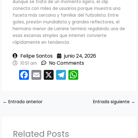
Aunque se trata de un momento ligero, el clip
conecta con miles de usuarios porque muestra una
faceta más cercana y familiar del futbolista. Entre
goles, presión mundialista y grandes reflectores, el
hermano menor de Lamine terminó regalando una de
esas escenas simples que internet convierte
rápidamente en tendencia.
Felipe Santos
junio 24, 2026
No Comments
10:51 am
F
E
X
T
W
a
m
el
h
c
ai
e
a
e
l
gr
ts
←
Entrada anterior
Entrada siguiente
→
b
a
A
o
m
p
o
p
Related Posts